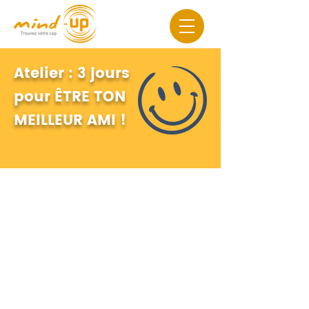
Atelier : 3 jours
pour ÊTRE TON
MEILLEUR AMI !
3 jours pour ÊTRE TON MEILLEUR
AMI avec la méthode Mind-
Up.Coach
Êtes-vous votre meilleur ami ?
Vous vous sentez coincé, perdu,
stressé, angoissé, votre pensée